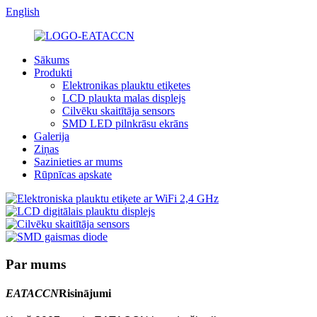
English
Sākums
Produkti
Elektronikas plauktu etiķetes
LCD plaukta malas displejs
Cilvēku skaitītāja sensors
SMD LED pilnkrāsu ekrāns
Galerija
Ziņas
Sazinieties ar mums
Rūpnīcas apskate
Par mums
EATACCN
Risinājumi