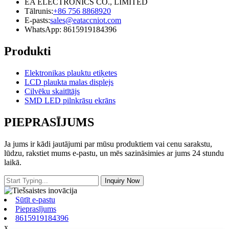
EA ELECTRONICS CO., LIMITED
Tālrunis:
+86 756 8868920
E-pasts:
sales@eataccniot.com
WhatsApp: 8615919184396
Produkti
Elektronikas plauktu etiķetes
LCD plaukta malas displejs
Cilvēku skaitītājs
SMD LED pilnkrāsu ekrāns
PIEPRASĪJUMS
Ja jums ir kādi jautājumi par mūsu produktiem vai cenu sarakstu,
lūdzu, rakstiet mums e-pastu, un mēs sazināsimies ar jums 24 stundu
laikā.
Sūtīt e-pastu
Pieprasījums
8615919184396
x