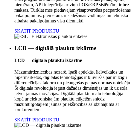
piemēram, API integrācija ar viņu POS/ERP sistēmām, ir bez
maksas. Turklāt mēs piedāvājam visaptverošus pēcpārdošanas
pakalpojumus, piemēram, instalēšanas vadlīnijas un tehniskā
atbalsta pakalpojumus visu diennakti.
SKATĪT PRODUKTU
LCD — digitālā plauktu izkārtne
LCD — digitālā plauktu izkārtne
Mazumtirdzniecības nozarē, īpaši aptiekās, lielveikalos un
hipermārketos, digitālās tehnoloģijas ir kļuvušas par milzīgu
diferenciācijas faktoru un pieaugošas peļņas normas noteicēju.
Šī digitālā revolūcija iegūst dažādas dimensijas un ik uz soļa
ietver jaunas inovācijas. Digitālā plauktu malu tehnoloģija
kopā ar elektroniskajām plauktu etiķetēm sniedz
mazumtirgotājiem jaunas priekšrocības salīdzinājumā ar
konkurentiem.
SKATĪT PRODUKTU