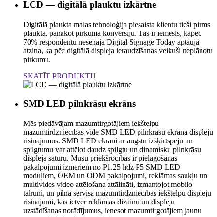
LCD — digitālā plauktu izkārtne
Digitālā plaukta malas tehnoloģija piesaista klientu tieši pirms
plaukta, panākot pirkuma konversiju. Tas ir iemesls, kāpēc
70% respondentu nesenajā Digital Signage Today aptaujā
atzina, ka pēc digitālā displeja ieraudzīšanas veikuši neplānotu
pirkumu.
SKATĪT PRODUKTU
SMD LED pilnkrāsu ekrāns
Mēs piedāvājam mazumtirgotājiem iekštelpu
mazumtirdzniecības vidē SMD LED pilnkrāsu ekrāna displeju
risinājumus. SMD LED ekrāni ar augstu izšķirtspēju un
spilgtumu var attēlot daudz spilgtu un dinamisku pilnkrāsu
displeja saturu. Mūsu priekšrocības ir pielāgošanas
pakalpojumi izmēriem no P1.25 līdz P5 SMD LED
moduļiem, OEM un ODM pakalpojumi, reklāmas saukļu un
multivides video attēlošana attālināti, izmantojot mobilo
tālruni, un pilna servisa mazumtirdzniecības iekštelpu displeju
risinājumi, kas ietver reklāmas dizainu un displeju
uzstādīšanas norādījumus, ienesot mazumtirgotājiem jaunu