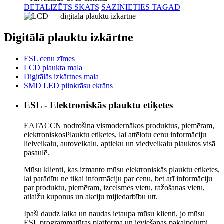
DETALIZĒTS SKATS
SAZINIETIES TAGAD
Digitālā plauktu izkārtne
ESL cenu zīmes
LCD plaukta mala
Digitālās izkārtnes mala
SMD LED pilnkrāsu ekrāns
ESL - Elektroniskās plauktu etiķetes
EATACCN nodrošina vismodernākos produktus, piemēram,
elektroniskos
Plauktu etiķetes, lai attēlotu cenu informāciju
lielveikalu, autoveikalu, aptieku un viedveikalu plauktos visā
pasaulē.
Mūsu klienti, kas izmanto mūsu elektroniskās plauktu etiķetes,
lai parādītu ne tikai informāciju par cenu, bet arī informāciju
par produktu, piemēram, izcelsmes vietu, ražošanas vietu,
atlaižu kuponus un akciju mijiedarbību utt.
Īpaši daudz laika un naudas ietaupa mūsu klienti, jo mūsu
ESL programmatūras platforma un ieviešanas pakalpojumi,