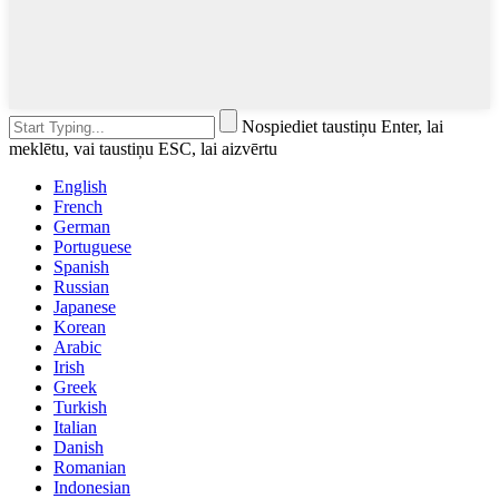
Nospiediet taustiņu Enter, lai
meklētu, vai taustiņu ESC, lai aizvērtu
English
French
German
Portuguese
Spanish
Russian
Japanese
Korean
Arabic
Irish
Greek
Turkish
Italian
Danish
Romanian
Indonesian