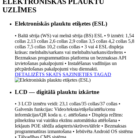
ELEKTRONISKĀS PLAUKTU
UZLĪMES
Elektroniskās plauktu etiķetes (ESL)
• Baltā sērija (WS) vai melnā sērija (BS) ESL • 9 izmēri: 1,54
collas 2,13 collas 2,6 collas 2,9 collas 3,5 collas 4,2 collas 5,8
collas 7,5 collas 10,2 collas collas • 3 vai 4 ESL displeja
krāsas: melnbalts/sarkans vai melnbalts/sarkans/dzeltens •
Bezmaksas programmatūras platforma un bezmaksas API
izvietošanas pakalpojumi • Instalēšanas vadlīnijas un
pēcpārdošanas pakalpojumi visu diennakti.
DETALIZĒTS SKATS
SAZINIETIES TAGAD
LCD — digitālā plauktu izkārtne
• 3 LCD izmēru veidi: 23,1 collas/35 collas/37 collas •
Galvenās funkcijas: Video/teksta/etiķešu/attēlu/cenu
informācijas/QR koda u. c. attēlošana • Displeja režīms:
pilnekrāna vai vairāku ekrānu automātiska attēlošana •
Iekļauts POE slēdža adapteris/skrūves/tāfele • Bezmaksas
programmatūras izmantošana • Iebūvēta Android OS sistēma
• Tālvadības CMS sistēma