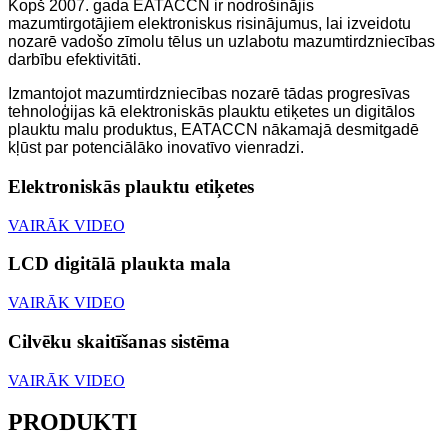
Kopš 2007. gada EATACCN ir nodrošinājis
mazumtirgotājiem elektroniskus risinājumus, lai izveidotu
nozarē vadošo zīmolu tēlus un uzlabotu mazumtirdzniecības
darbību efektivitāti.
Izmantojot mazumtirdzniecības nozarē tādas progresīvas
tehnoloģijas kā elektroniskās plauktu etiķetes un digitālos
plauktu malu produktus, EATACCN nākamajā desmitgadē
kļūst par potenciālāko inovatīvo vienradzi.
Elektroniskās plauktu etiķetes
VAIRĀK VIDEO
LCD digitālā plaukta mala
VAIRĀK VIDEO
Cilvēku skaitīšanas sistēma
VAIRĀK VIDEO
PRODUKTI