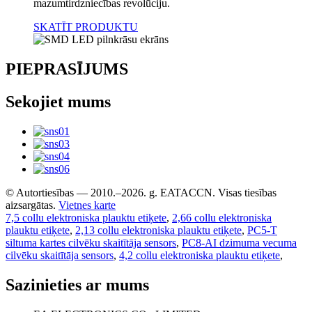
mazumtirdzniecības revolūciju.
SKATĪT PRODUKTU
PIEPRASĪJUMS
Sekojiet mums
© Autortiesības — 2010.–2026. g. EATACCN. Visas tiesības
aizsargātas.
Vietnes karte
7,5 collu elektroniska plauktu etiķete
,
2,66 collu elektroniska
plauktu etiķete
,
2,13 collu elektroniska plauktu etiķete
,
PC5-T
siltuma kartes cilvēku skaitītāja sensors
,
PC8-AI dzimuma vecuma
cilvēku skaitītāja sensors
,
4,2 collu elektroniska plauktu etiķete
,
Sazinieties ar mums